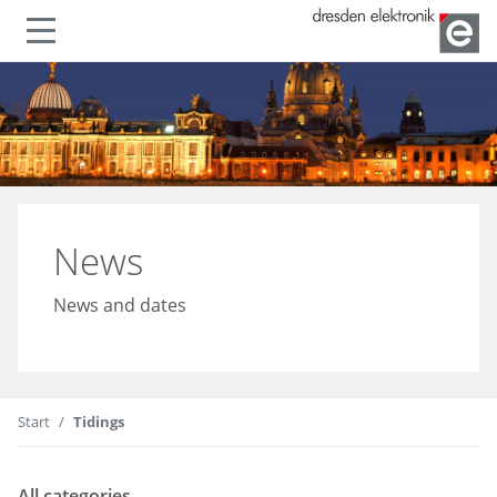
Show or hide navigation
News
News and dates
Start
Tidings
All categories