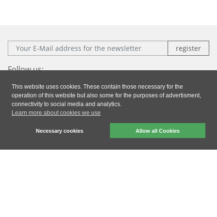
E-Mail:
Follow us:
This website uses cookies. These contain those necessary for the
Facebook
Instagram
Xing
LinkedIn
operation of this website but also some for the purposes of advertisment,
connectivity to social media and analytics.
Learn more about cookies we use
Imprint
|
Privacy
|
General Terms & Conditions
Necessary cookies
Allow all Cookies
dresden elektronik ingenieurtechnik gmbh © 2026