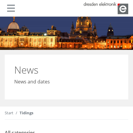
Show or hide navigation
News
News and dates
Start
Tidings
All categories