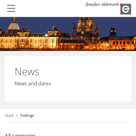
Show or hide navigation
News
News and dates
Start
Tidings
All categories