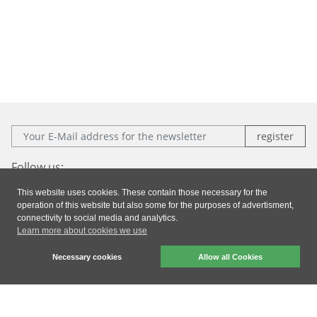
E-Mail:
Follow us:
This website uses cookies. These contain those necessary for the
Facebook
Instagram
Xing
LinkedIn
operation of this website but also some for the purposes of advertisment,
connectivity to social media and analytics.
Learn more about cookies we use
Imprint
|
Privacy
|
General Terms & Conditions
Necessary cookies
Allow all Cookies
dresden elektronik ingenieurtechnik gmbh © 2026