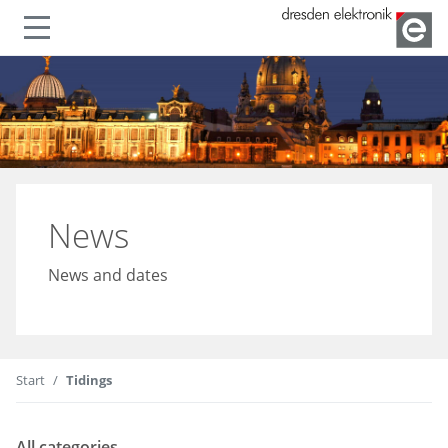
Show or hide navigation
News
News and dates
Start
Tidings
All categories