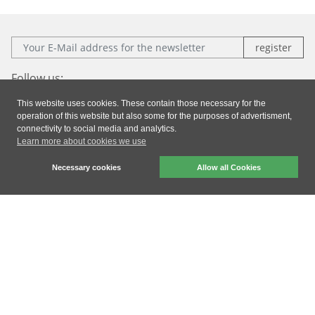
E-Mail:
Follow us:
This website uses cookies. These contain those necessary for the
Facebook
Instagram
Xing
LinkedIn
operation of this website but also some for the purposes of advertisment,
connectivity to social media and analytics.
Learn more about cookies we use
Imprint
|
Privacy
|
General Terms & Conditions
Necessary cookies
Allow all Cookies
dresden elektronik ingenieurtechnik gmbh © 2026