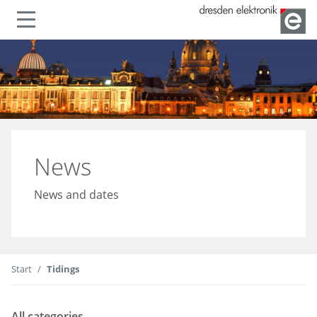
Show or hide navigation
News
News and dates
Start
Tidings
All categories