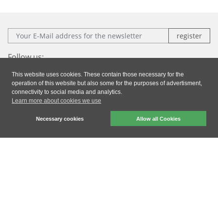
E-Mail:
Follow us:
This website uses cookies. These contain those necessary for the
Facebook
Instagram
Xing
LinkedIn
operation of this website but also some for the purposes of advertisment,
connectivity to social media and analytics.
Learn more about cookies we use
Imprint
|
Privacy
|
General Terms & Conditions
Necessary cookies
Allow all Cookies
dresden elektronik ingenieurtechnik gmbh © 2026