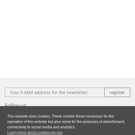
E-Mail:
Follow us:
This website uses cookies. These contain those necessary for the
Facebook
Instagram
Xing
LinkedIn
operation of this website but also some for the purposes of advertisment,
connectivity to social media and analytics.
Learn more about cookies we use