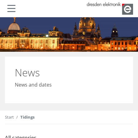
Show or hide navigation
News
News and dates
Start
Tidings
All categories